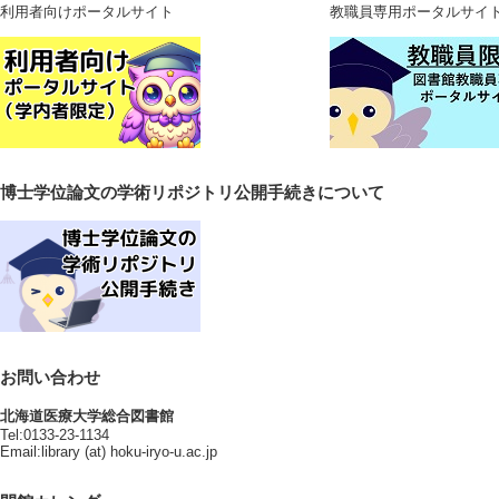
送
利用者向けポータルサイト
教職員専用ポータルサイ
り
博士学位論文の学術リポジトリ公開手続きについて
お問い合わせ
北海道医療大学総合図書館
Tel:0133-23-1134
Email:library (at) hoku-iryo-u.ac.jp