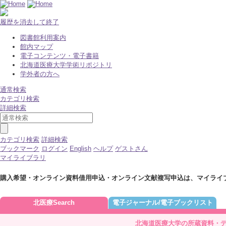
履歴を消去して終了
図書館利用案内
館内マップ
電子コンテンツ・電子書籍
北海道医療大学学術リポジトリ
学外者の方へ
通常検索
カテゴリ検索
詳細検索
カテゴリ検索
詳細検索
ブックマーク
ログイン
English
ヘルプ
ゲストさん
マイライブラリ
購入希望・オンライン資料借用申込・オンライン文献複写申込は、マイライ
北医療Search
電子ジャーナル/電子ブックリスト
北海道医療大学の所蔵資料・