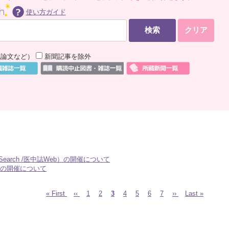
使い方ガイド
読論文など）
新聞記事を除外
rch /医中誌Web）の開催について
s）の開催について
« First
‹‹
Page
1
Page
2
3
Page
4
Page
5
Page
6
Page
7
››
Last »
先
前
カ
次
最
頭
ペ
レ
ペ
終
ペ
ー
ン
ー
ペ
ー
ジ
ト
ジ
ー