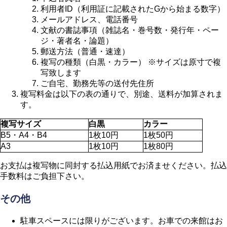
利用者ID（利用証に記載されたGから始まる数字）
メールアドレス、電話番号
文献の書誌事項（雑誌名・巻号数・発行年・ペー
ジ・著者名・論題）
郵送方法（普通・速達）
複写の種類（白黒・カラー） ※サイズは原寸で複
写致します
ご自宅、勤務先等の送付先住所
複写料金は以下の表の通りで、別途、送料が加算されま
す。
複写サイズ
白黒
カラー
B5・A4・B4
1枚10円
1枚50円
A3
1枚10円
1枚80円
お支払は複写物に同封する払込用紙でお済ませください。払込
手数料はご負担下さい。
その他
駐車スペースには限りがございます。お車での来館はお