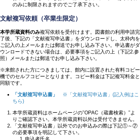
のみに制限されますのでご了承下さい。
文献複写依頼（卒業生限定）
本学所蔵資料のみ
複写依頼を受付けます。図書館の利用申請完
了後、下記の「文献複写申込書」をダウンロードし、太枠内を
ご記入の上メールまたは郵送でお申し込み下さい。申込書がダ
ウンロードできない場合は、必要事項をご記入の上（下記2.参
照）メールまたは郵送でお申し込み下さい。
※来館された方につきましては、館内に設置された有料コピー
機でのセルフコピーとなります。コピー料金は下記複写料金と
同額です。
「文献複写申込書」
※「文献複写申込書」(記入例はこ
ちら)
本学所蔵資料はホームページの"OPAC（蔵書検索）"よ
りご確認下さい。本学所蔵資料以外は受付できません。
「文献複写申込書」以外でのお申込みの際は下記①～⑦
の必要事項を明記して下さい。
申込者氏名