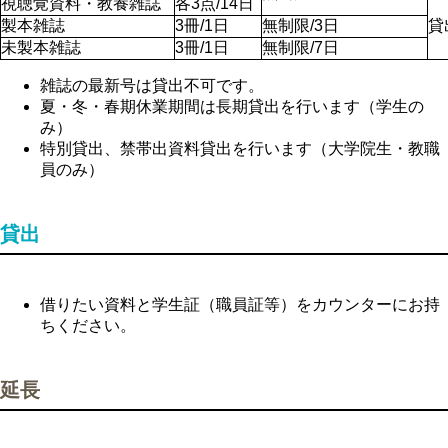
視聴覚資料・教養雑誌
各3点/14日
製本雑誌
3冊/1日
無制限/3日
貸
未製本雑誌
3冊/1日
無制限/7日
雑誌の最新号は貸出不可です。
夏・冬・春期休業期間は長期貸出を行います（学生の
み）
特別貸出、禁帯出資料貸出を行います（大学院生・教職
員のみ）
貸出
借りたい資料と学生証（職員証等）をカウンターにお持
ちください。
延長