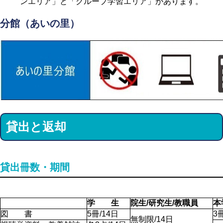
ンエリア」と「グループ学習エリア」があります。
分館（あいの里）
貸出と返却
貸出冊数・期間
学 生
院生/研究生/教職員
本
図 書
5冊/14日
3
無制限/14日