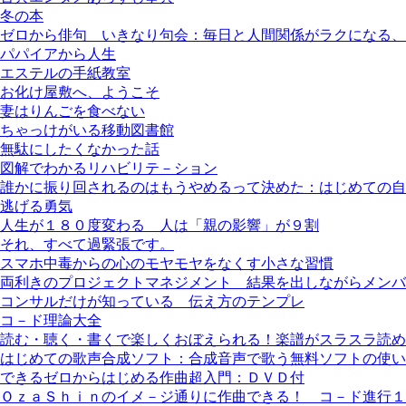
冬の本
ゼロから俳句 いきなり句会：毎日と人間関係がラクになる、
パパイアから人生
エステルの手紙教室
お化け屋敷へ、ようこそ
妻はりんごを食べない
ちゃっけがいる移動図書館
無駄にしたくなかった話
図解でわかるリハビリテ－ション
誰かに振り回されるのはもうやめるって決めた：はじめての自
逃げる勇気
人生が１８０度変わる 人は「親の影響」が９割
それ、すべて過緊張です。
スマホ中毒からの心のモヤモヤをなくす小さな習慣
両利きのプロジェクトマネジメント 結果を出しながらメンバ
コンサルだけが知っている 伝え方のテンプレ
コ－ド理論大全
読む・聴く・書くで楽しくおぼえられる！楽譜がスラスラ読め
はじめての歌声合成ソフト：合成音声で歌う無料ソフトの使い
できるゼロからはじめる作曲超入門：ＤＶＤ付
ＯｚａＳｈｉｎのイメ－ジ通りに作曲できる！ コ－ド進行１