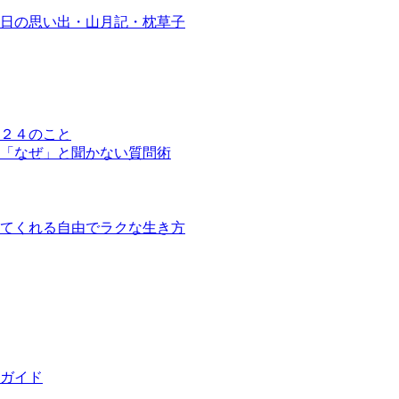
日の思い出・山月記・枕草子
２４のこと
「なぜ」と聞かない質問術
てくれる自由でラクな生き方
ガイド