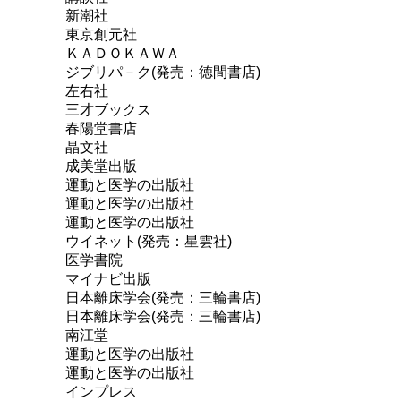
新潮社
東京創元社
ＫＡＤＯＫＡＷＡ
ジブリパ－ク(発売：徳間書店)
左右社
三才ブックス
春陽堂書店
晶文社
成美堂出版
運動と医学の出版社
運動と医学の出版社
運動と医学の出版社
ウイネット(発売：星雲社)
医学書院
マイナビ出版
日本離床学会(発売：三輪書店)
日本離床学会(発売：三輪書店)
南江堂
運動と医学の出版社
運動と医学の出版社
インプレス