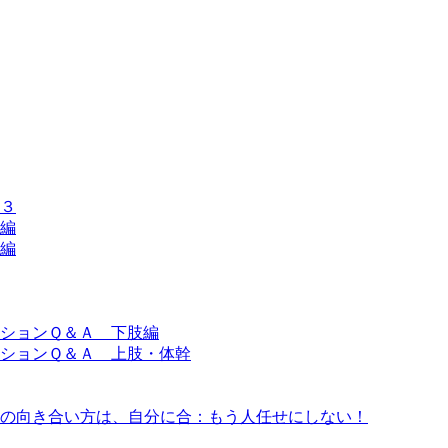
３
編
編
ションＱ＆Ａ 下肢編
ションＱ＆Ａ 上肢・体幹
の向き合い方は、自分に合：もう人任せにしない！