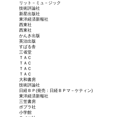
リット－ミュ－ジック
技術評論社
新星出版社
東洋経済新報社
西東社
西東社
かんき出版
英治出版
すばる舎
三省堂
ＴＡＣ
ＴＡＣ
ＴＡＣ
ＴＡＣ
大和書房
技術評論社
日経ＢＰ(発売：日経ＢＰマ－ケティン)
東洋経済新報社
三笠書房
ポプラ社
小学館