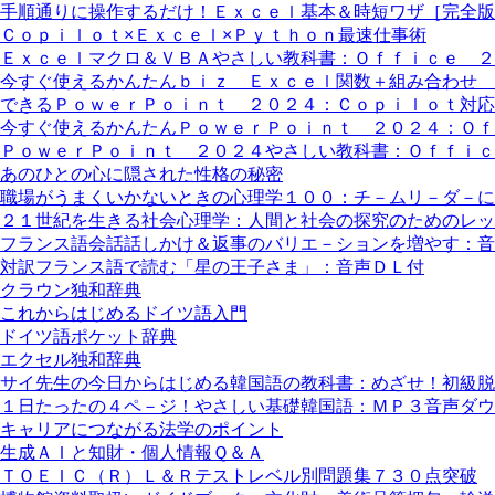
手順通りに操作するだけ！Ｅｘｃｅｌ基本＆時短ワザ［完全
Ｃｏｐｉｌｏｔ×Ｅｘｃｅｌ×Ｐｙｔｈｏｎ最速仕事術
Ｅｘｃｅｌマクロ＆ＶＢＡやさしい教科書：Ｏｆｆｉｃｅ ２
今すぐ使えるかんたんｂｉｚ Ｅｘｃｅｌ関数＋組み合わせ 
できるＰｏｗｅｒＰｏｉｎｔ ２０２４：Ｃｏｐｉｌｏｔ対応
今すぐ使えるかんたんＰｏｗｅｒＰｏｉｎｔ ２０２４：Ｏｆ
ＰｏｗｅｒＰｏｉｎｔ ２０２４やさしい教科書：Ｏｆｆｉｃ
あのひとの心に隠された性格の秘密
職場がうまくいかないときの心理学１００：チ－ムリ－ダ－に
２１世紀を生きる社会心理学：人間と社会の探究のためのレッ
フランス語会話話しかけ＆返事のバリエ－ションを増やす：音
対訳フランス語で読む「星の王子さま」：音声ＤＬ付
クラウン独和辞典
これからはじめるドイツ語入門
ドイツ語ポケット辞典
エクセル独和辞典
サイ先生の今日からはじめる韓国語の教科書：めざせ！初級脱
１日たったの４ペ－ジ！やさしい基礎韓国語：ＭＰ３音声ダウ
キャリアにつながる法学のポイント
生成ＡＩと知財・個人情報Ｑ＆Ａ
ＴＯＥＩＣ（Ｒ）Ｌ＆Ｒテストレベル別問題集７３０点突破