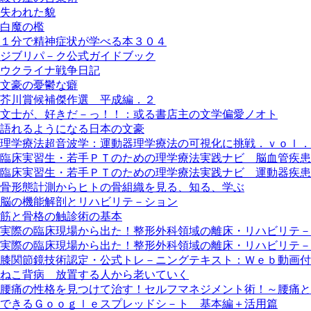
失われた貌
白魔の檻
１分で精神症状が学べる本３０４
ジブリパ－ク公式ガイドブック
ウクライナ戦争日記
文豪の憂鬱な癖
芥川賞候補傑作選 平成編．２
文士が、好きだ－っ！！：或る書店主の文学偏愛ノオト
語れるようになる日本の文豪
理学療法超音波学：運動器理学療法の可視化に挑戦．ｖｏｌ．
臨床実習生・若手ＰＴのための理学療法実践ナビ 脳血管疾患
臨床実習生・若手ＰＴのための理学療法実践ナビ 運動器疾患
骨形態計測からヒトの骨組織を見る、知る、学ぶ
脳の機能解剖とリハビリテ－ション
筋と骨格の触診術の基本
実際の臨床現場から出た！整形外科領域の離床・リハビリテ－
実際の臨床現場から出た！整形外科領域の離床・リハビリテ－
膝関節鏡技術認定・公式トレ－ニングテキスト：Ｗｅｂ動画付
ねこ背病 放置する人から老いていく
腰痛の性格を見つけて治す！セルフマネジメント術！～腰痛と
できるＧｏｏｇｌｅスプレッドシ－ト 基本編＋活用篇