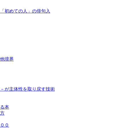
「初めての人」の俳句入
他境界
－が主体性を取り戻す技術
る本
方
００