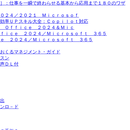
版］：仕事を一瞬で終わらせる基本から応用まで１８０のワザ
０２４／２０２１ Ｍｉｃｒｏｓｏｆ
効率ＵＰスキル大全：Ｃｏｐｉｌｏｔ対応
 Ｏｆｆｉｃｅ ２０２４＆Ｍｉｃ
ｆｉｃｅ ２０２４／Ｍｉｃｒｏｓｏｆｔ ３６５
ｅ ２０２４／Ｍｉｃｒｏｓｏｆｔ ３６５
おくるマネジメント・ガイド
スン
声ＤＬ付
出
ンロ－ド