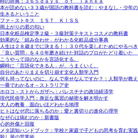
時の辞典：３６５ｄａｙｓ ｏｆ Ｔａｎｋａ
本が読めない３３歳が国語の教科書を読む：やまなし・少年の
生きるということ
ファ－ストキス １ＳＴ ＫＩＳＳ
雨上がりの君の匂い
日本化粧品検定準２級・３級対策テキストコスメの教科書
効果的な「組み合わせ」がわかる化粧品成分事典
人生は２８歳までに決まる！：３０代を楽しむためにやるべき
「良い質問」を４０年磨き続けた対話のプロがたどり着いた 
こうやって頭のなかを言語化する。
瞬時に「言語化できる人」が、うまくいく。
自分のあたりまえを切り崩す文化人類学入門
何も持ってないのに、なんで幸せなんですか？：人類学が教え
一冊でわかるオ－ストラリア史
ホロコ－ストからガザへ：パレスチナの政治経済学
現代民俗学入門：身近な風習の秘密を解き明かす
大人の教養 面白いほどわかる地理
ヒトはなぜ恋に落ちるのか：愛と裏切りの進化心理学
なぜ心は病むのか：新書版
心的外傷と回復
メタ認知ハンドブック：学校と家庭で子どもの思考を育む実践
殺し屋の営業術