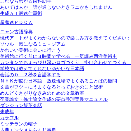
これならわかる歯科助手
あいては人か 話が通じないときワニかもしれません
生成ＡＩ最速仕事術
超鬼速ＰＤＣＡ
ニャン古語辞典
現代ア－トがよくわからないので楽しみ方を教えてください：
ソウル 気になるミュ－ジアム
かわいい美術に会いに行こう
美術館に行く前に３時間で学べる 一気読み西洋美術史
カンタンでちょっぴり深いロゴづくり 掛け合わせてつくる、
学校では教えてくれないゆかいな日本語
会話の０．２秒を言語学する
ＮＨＫが悩む日本語 放送現場でよくあることばの疑問
文章がフツ－にうまくなるとっておきのことば術
めんどくさがりなきみのための文章教室
卒業論文・修士論文作成の要点整理実践マニュアル
ダンジョン飯英会話
未成年
カラフル
ミッテランの帽子
古典エンタメあらすじ事典